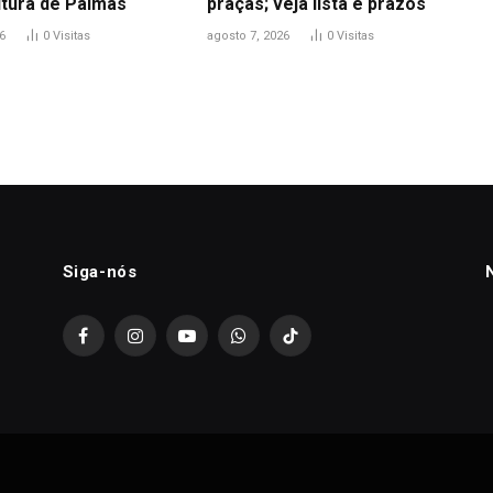
itura de Palmas
praças; veja lista e prazos
6
0
Visitas
agosto 7, 2026
0
Visitas
Siga-nós
Facebook
Instagram
YouTube
WhatsApp
TikTok