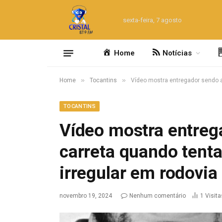
sexta-feira, 7 agosto
Home
Notícias
»
»
Home
Tocantins
Vídeo mostra entregador sendo a
TOCANTINS
Vídeo mostra entreg
carreta quando tent
irregular em rodovia
novembro 19, 2024
Nenhum comentário
1
Visita