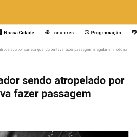
Nossa Cidade
Locutores
Programação
tropelado por carreta quando tentava fazer passagem irregular em rodovia
ador sendo atropelado por
ava fazer passagem
s