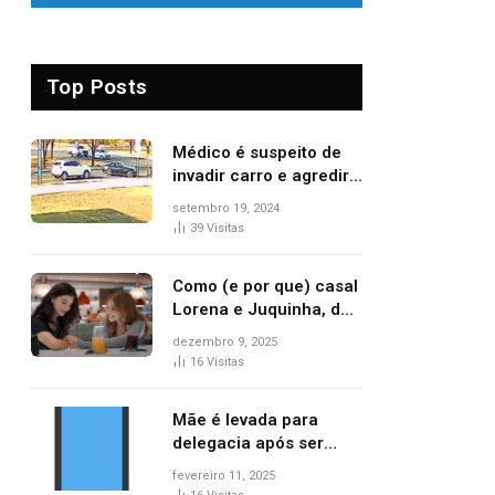
Top Posts
Médico é suspeito de
invadir carro e agredir
delegado aposentado
setembro 19, 2024
durante confusão no
39
Visitas
trânsito
Como (e por que) casal
Lorena e Juquinha, de
‘Três Graças’, ganhou
dezembro 9, 2025
repercussão
16
Visitas
internacional
Mãe é levada para
delegacia após ser
denunciada por maus-
fevereiro 11, 2025
tratos contra dois