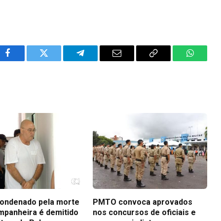
Facebook
Twitter
Telegram
Email
Copy
WhatsA
Link
ondenado pela morte
PMTO convoca aprovados
mpanheira é demitido
nos concursos de oficiais e