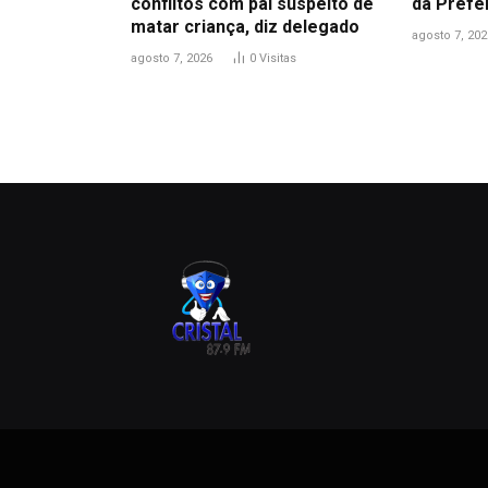
conflitos com pai suspeito de
da Prefe
matar criança, diz delegado
agosto 7, 202
agosto 7, 2026
0
Visitas