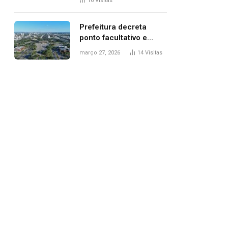
16
Visitas
filhos, diz polícia
Prefeitura decreta
ponto facultativo e
servidores públicos
março 27, 2026
14
Visitas
terão quatro dias de
folga na Semana Santa