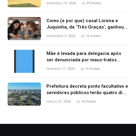
durante confusão no trânsito
setembro 19, 2024
39
Visitas
Como (e por que) casal Lorena e
Juquinha, de ‘Três Graças’, ganhou
repercussão internacional
dezembro 9, 2025
16
Visitas
Mãe é levada para delegacia após
ser denunciada por maus-tratos
contra dois filhos, diz polícia
fevereiro 11, 2025
16
Visitas
Prefeitura decreta ponto facultativo e
servidores públicos terão quatro dias
de folga na Semana Santa
março 27, 2026
14
Visitas