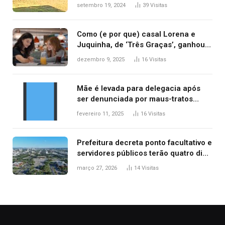
durante confusão no trânsito
setembro 19, 2024
39
Visitas
Como (e por que) casal Lorena e
Juquinha, de ‘Três Graças’, ganhou
repercussão internacional
dezembro 9, 2025
16
Visitas
Mãe é levada para delegacia após
ser denunciada por maus-tratos
contra dois filhos, diz polícia
fevereiro 11, 2025
16
Visitas
Prefeitura decreta ponto facultativo e
servidores públicos terão quatro dias
de folga na Semana Santa
março 27, 2026
14
Visitas