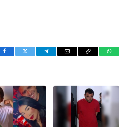
Facebook
Twitter
Telegram
Email
Copy
WhatsA
Link