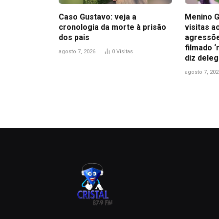
Caso Gustavo: veja a
Menino G
cronologia da morte à prisão
visitas 
dos pais
agressõe
filmado ‘
agosto 7, 2026
0
Visitas
diz dele
agosto 7, 202