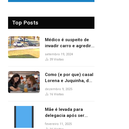
Top Posts
Médico é suspeito de
invadir carro e agredir
delegado aposentado
setembro 19, 2024
durante confusão no
39
Visitas
trânsito
Como (e por que) casal
Lorena e Juquinha, de
‘Três Graças’, ganhou
dezembro 9, 2025
repercussão
16
Visitas
internacional
Mãe é levada para
delegacia após ser
denunciada por maus-
fevereiro 11, 2025
tratos contra dois