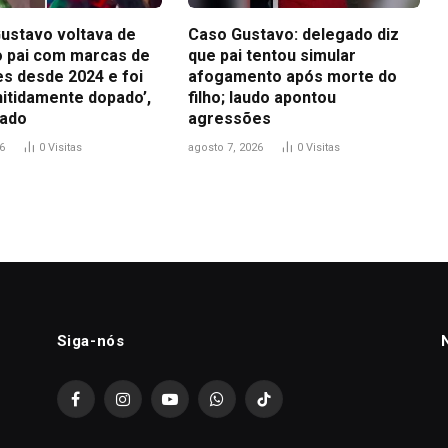
ustavo voltava de
Caso Gustavo: delegado diz
ao pai com marcas de
que pai tentou simular
s desde 2024 e foi
afogamento após morte do
nitidamente dopado’,
filho; laudo apontou
gado
agressões
6
0
Visitas
agosto 7, 2026
0
Visitas
Siga-nós
Facebook
Instagram
YouTube
WhatsApp
TikTok