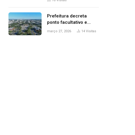
16
Visitas
filhos, diz polícia
Prefeitura decreta
ponto facultativo e
servidores públicos
março 27, 2026
14
Visitas
terão quatro dias de
folga na Semana Santa
pp