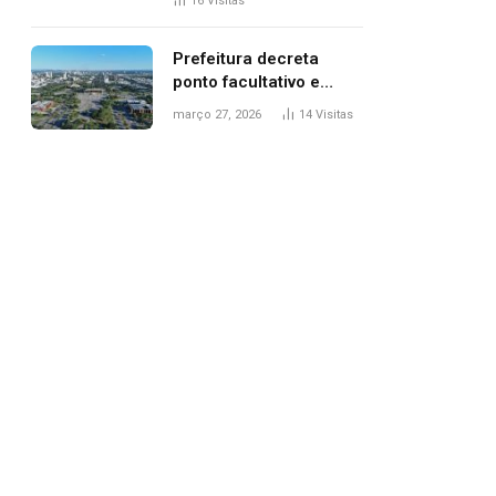
16
Visitas
filhos, diz polícia
Prefeitura decreta
ponto facultativo e
servidores públicos
março 27, 2026
14
Visitas
terão quatro dias de
folga na Semana Santa
pp