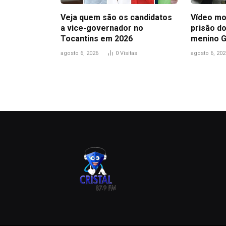
Veja quem são os candidatos
Vídeo mo
a vice-governador no
prisão do
Tocantins em 2026
menino 
agosto 6, 2026
0
Visitas
agosto 6, 202