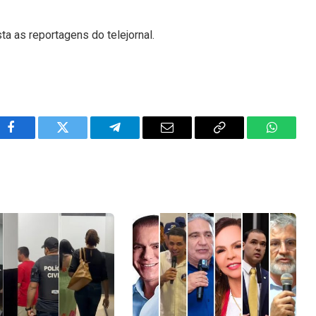
ta as reportagens do telejornal.
Facebook
Twitter
Telegram
Email
Copy
WhatsA
Link