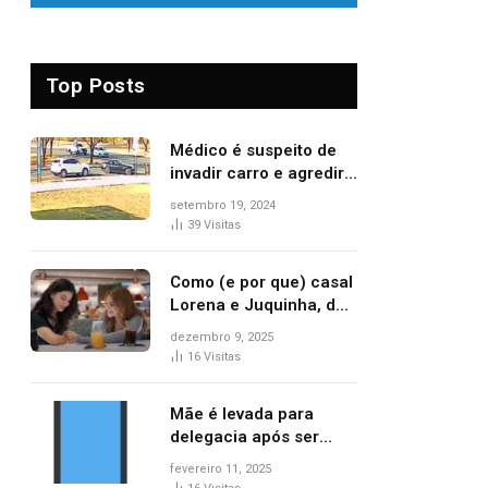
Top Posts
Médico é suspeito de
invadir carro e agredir
delegado aposentado
setembro 19, 2024
durante confusão no
39
Visitas
trânsito
Como (e por que) casal
Lorena e Juquinha, de
‘Três Graças’, ganhou
dezembro 9, 2025
repercussão
16
Visitas
internacional
Mãe é levada para
delegacia após ser
denunciada por maus-
fevereiro 11, 2025
tratos contra dois