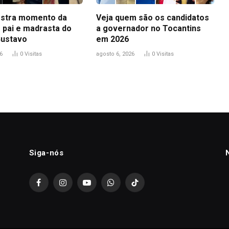
stra momento da
Veja quem são os candidatos
 pai e madrasta do
a governador no Tocantins
Gustavo
em 2026
6
0
Visitas
agosto 6, 2026
0
Visitas
Siga-nós
Facebook
Instagram
YouTube
WhatsApp
TikTok