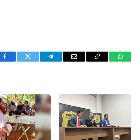
Facebook
Twitter
Telegram
Email
Copy
WhatsA
Link