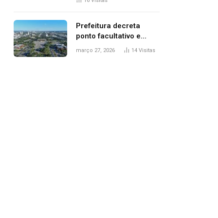
16
Visitas
filhos, diz polícia
Prefeitura decreta
ponto facultativo e
servidores públicos
março 27, 2026
14
Visitas
terão quatro dias de
folga na Semana Santa
pp