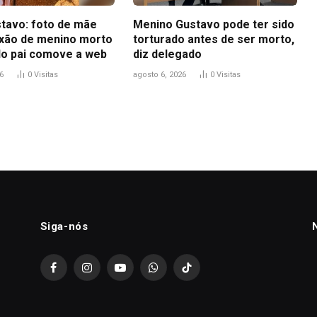
tavo: foto de mãe
Menino Gustavo pode ter sido
ixão de menino morto
torturado antes de ser morto,
do pai comove a web
diz delegado
6
0
Visitas
agosto 6, 2026
0
Visitas
Siga-nós
Facebook
Instagram
YouTube
WhatsApp
TikTok