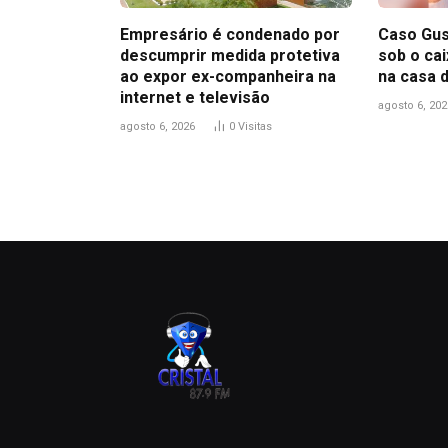
Empresário é condenado por
Caso Gus
descumprir medida protetiva
sob o ca
ao expor ex-companheira na
na casa 
internet e televisão
agosto 6, 202
agosto 6, 2026
0
Visitas