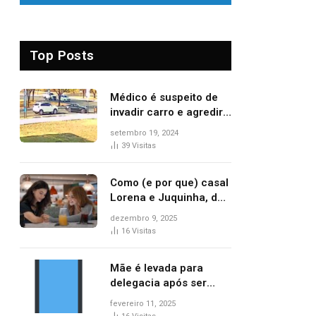
Top Posts
Médico é suspeito de
invadir carro e agredir
delegado aposentado
setembro 19, 2024
durante confusão no
39
Visitas
trânsito
Como (e por que) casal
Lorena e Juquinha, de
‘Três Graças’, ganhou
dezembro 9, 2025
repercussão
16
Visitas
internacional
Mãe é levada para
delegacia após ser
denunciada por maus-
fevereiro 11, 2025
tratos contra dois