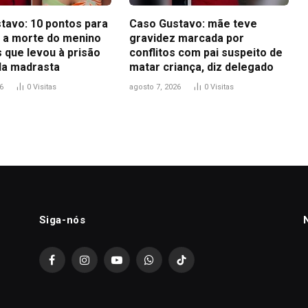
tavo: 10 pontos para
Caso Gustavo: mãe teve
 a morte do menino
gravidez marcada por
 que levou à prisão
conflitos com pai suspeito de
 da madrasta
matar criança, diz delegado
6
0
Visitas
agosto 7, 2026
0
Visitas
Siga-nós
Facebook
Instagram
YouTube
WhatsApp
TikTok