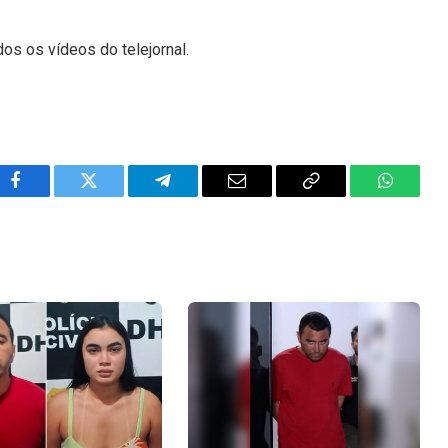
dos os vídeos do telejornal.
Facebook
Twitter
Telegram
Email
Copy
WhatsA
Link