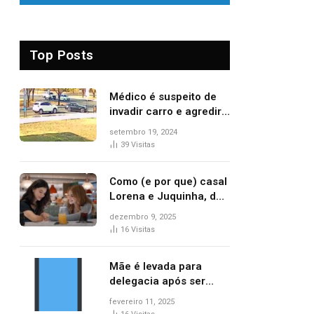
Top Posts
Médico é suspeito de
invadir carro e agredir
delegado aposentado
setembro 19, 2024
durante confusão no
39
Visitas
trânsito
Como (e por que) casal
Lorena e Juquinha, de
‘Três Graças’, ganhou
dezembro 9, 2025
repercussão
16
Visitas
internacional
Mãe é levada para
delegacia após ser
denunciada por maus-
fevereiro 11, 2025
tratos contra dois