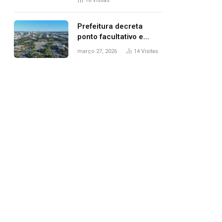
16
Visitas
filhos, diz polícia
Prefeitura decreta
ponto facultativo e
servidores públicos
março 27, 2026
14
Visitas
terão quatro dias de
folga na Semana Santa
pp