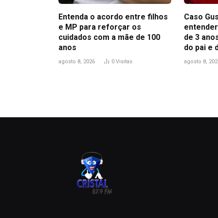
Entenda o acordo entre filhos
Caso Gus
e MP para reforçar os
entender
cuidados com a mãe de 100
de 3 anos
anos
do pai e
agosto 8, 2026
0
Visitas
agosto 8, 202