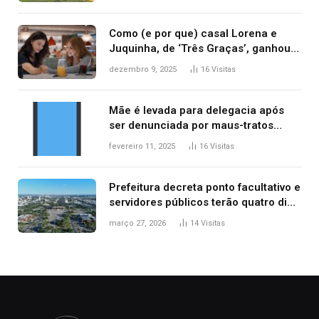
Como (e por que) casal Lorena e
Juquinha, de ‘Três Graças’, ganhou
repercussão internacional
dezembro 9, 2025
16
Visitas
Mãe é levada para delegacia após
ser denunciada por maus-tratos
contra dois filhos, diz polícia
fevereiro 11, 2025
16
Visitas
Prefeitura decreta ponto facultativo e
servidores públicos terão quatro dias
de folga na Semana Santa
março 27, 2026
14
Visitas