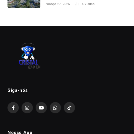
de folga na Semana Santa
março 27, 2026
14
Visitas
Siga-nós
Facebook
Instagram
YouTube
WhatsApp
TikTok
Nosso App