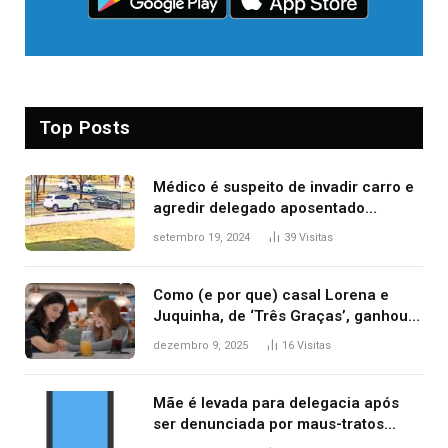
Top Posts
Médico é suspeito de invadir carro e
agredir delegado aposentado
durante confusão no trânsito
setembro 19, 2024
39
Visitas
Como (e por que) casal Lorena e
Juquinha, de ‘Três Graças’, ganhou
repercussão internacional
dezembro 9, 2025
16
Visitas
Mãe é levada para delegacia após
ser denunciada por maus-tratos
contra dois filhos, diz polícia