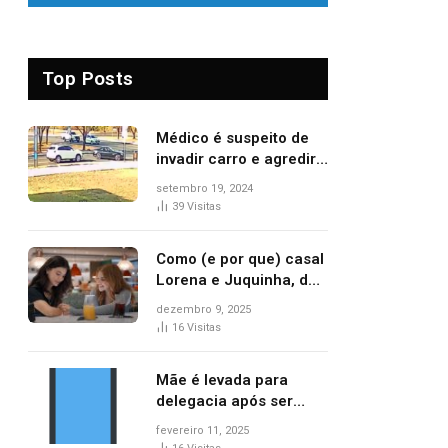
Top Posts
Médico é suspeito de
invadir carro e agredir
delegado aposentado
setembro 19, 2024
durante confusão no
39
Visitas
trânsito
Como (e por que) casal
Lorena e Juquinha, de
‘Três Graças’, ganhou
dezembro 9, 2025
repercussão
16
Visitas
internacional
Mãe é levada para
delegacia após ser
denunciada por maus-
fevereiro 11, 2025
tratos contra dois