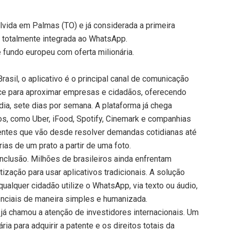
vida em Palmas (TO) e já considerada a primeira
ís totalmente integrada ao WhatsApp.
e fundo europeu com oferta milionária.
sil, o aplicativo é o principal canal de comunicação
nce para aproximar empresas e cidadãos, oferecendo
dia, sete dias por semana. A plataforma já chega
os, como Uber, iFood, Spotify, Cinemark e companhias
gentes que vão desde resolver demandas cotidianas até
rias de um prato a partir de uma foto.
inclusão. Milhões de brasileiros ainda enfrentam
etização para usar aplicativos tradicionais. A solução
ualquer cidadão utilize o WhatsApp, via texto ou áudio,
nciais de maneira simples e humanizada.
á chamou a atenção de investidores internacionais. Um
ia para adquirir a patente e os direitos totais da