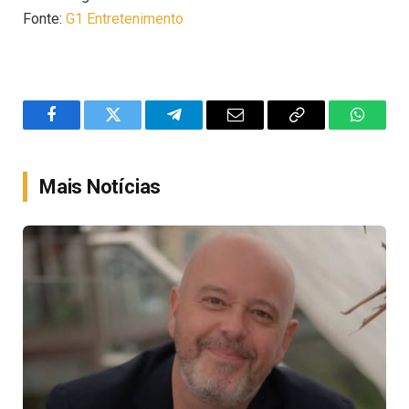
Fonte:
G1 Entretenimento
Facebook
Twitter
Telegram
Email
Copy
WhatsA
Link
Mais Notícias