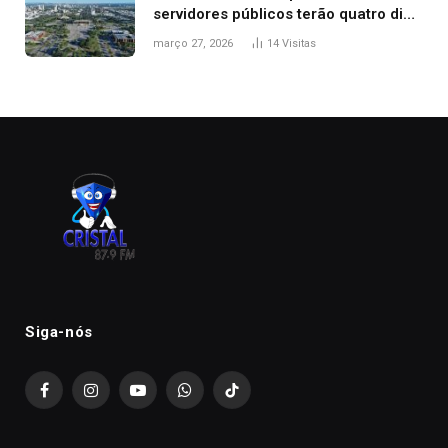
servidores públicos terão quatro dias
de folga na Semana Santa
março 27, 2026
14
Visitas
Siga-nós
Facebook
Instagram
YouTube
WhatsApp
TikTok