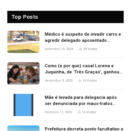
Top Posts
Médico é suspeito de invadir carro e
agredir delegado aposentado
durante confusão no trânsito
setembro 19, 2024
39
Visitas
Como (e por que) casal Lorena e
Juquinha, de ‘Três Graças’, ganhou
repercussão internacional
dezembro 9, 2025
16
Visitas
Mãe é levada para delegacia após
ser denunciada por maus-tratos
contra dois filhos, diz polícia
fevereiro 11, 2025
16
Visitas
Prefeitura decreta ponto facultativo e