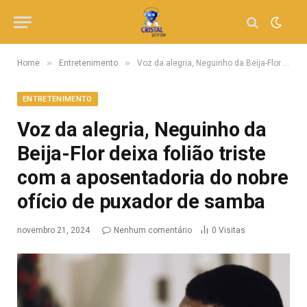
»
»
Home
Entretenimento
Voz da alegria, Neguinho da Beija-Flor deixa folião triste com a aposentadoria do nobre ofício de puxador de samba
ENTRETENIMENTO
Voz da alegria, Neguinho da
Beija-Flor deixa folião triste
com a aposentadoria do nobre
ofício de puxador de samba
novembro 21, 2024
Nenhum comentário
0
Visitas