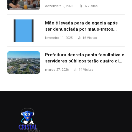
repercussão internacional
dezembro 9, 2025
16
Visitas
Mãe é levada para delegacia após
ser denunciada por maus-tratos
contra dois filhos, diz polícia
fevereiro 11, 2025
16
Visitas
Prefeitura decreta ponto facultativo e
servidores públicos terão quatro dias
de folga na Semana Santa
março 27, 2026
14
Visitas