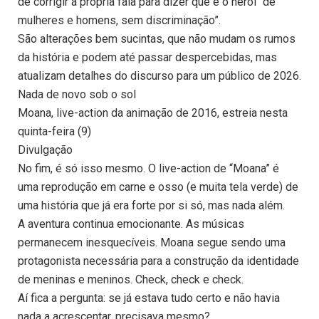
de corrigir a própria fala para dizer que é o herói “de
mulheres e homens, sem discriminação”.
São alterações bem sucintas, que não mudam os rumos
da história e podem até passar despercebidas, mas
atualizam detalhes do discurso para um público de 2026.
Nada de novo sob o sol
Moana, live-action da animação de 2016, estreia nesta
quinta-feira (9)
Divulgação
No fim, é só isso mesmo. O live-action de “Moana” é
uma reprodução em carne e osso (e muita tela verde) de
uma história que já era forte por si só, mas nada além.
A aventura continua emocionante. As músicas
permanecem inesquecíveis. Moana segue sendo uma
protagonista necessária para a construção da identidade
de meninas e meninos. Check, check e check.
Aí fica a pergunta: se já estava tudo certo e não havia
nada a acrescentar, precisava mesmo?