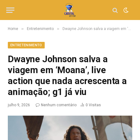
»
»
Home
Entretenimento
Dwayne Johnson salva a viagem em ‘Moana’, live action que nada acrescenta a animação; g1 já viu
ENTRETENIMENTO
Dwayne Johnson salva a
viagem em ‘Moana’, live
action que nada acrescenta a
animação; g1 já viu
julho 9, 2026
Nenhum comentário
0
Visitas