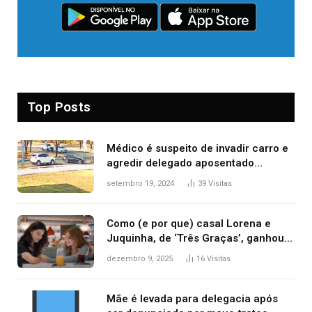
Top Posts
Médico é suspeito de invadir carro e
agredir delegado aposentado
durante confusão no trânsito
setembro 19, 2024
39
Visitas
Como (e por que) casal Lorena e
Juquinha, de ‘Três Graças’, ganhou
repercussão internacional
dezembro 9, 2025
16
Visitas
Mãe é levada para delegacia após