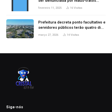
ser denunciada por maus-tratos
contra dois filhos, diz polícia
fevereiro 11, 2025
16
Visitas
Prefeitura decreta ponto facultativo e
servidores públicos terão quatro dias
de folga na Semana Santa
março 27, 2026
14
Visitas
Siga-nós